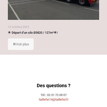
13 octobre 2025
🌟 Départ d’un silo Ø3820 / 127m³🌟!
Voir plus
Des questions ?
Tél : 02 31 72 08 07
taillefer14@taillefer.fr