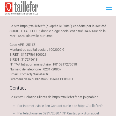
Le site https://taillefer.fr (ci-après le “Site”) est édité par la société
SOCIETE TAILLEFER, dont le siège social est situé D402 Rue de la
Mer 14550 Blainville-sur-Orne.
Code APE : 2511Z
Montant du capital social : 1002000 €
SIRET : 31727561800021
SIREN : 317275618
N° TVA Intracommunautaire : FR10317275618
Numéro de téléphone : 0231720807
Email : contact@taillefer.fr
Directeur de la publication : Gaelle PEIGNET
Contact
Le Centre Relation Clients de https://taillefer.fr est joignable :
Par internet : via le lien Contact sur le site https://taillefer.fr
Par téléphone au 0231720807 (N° Cristal, prix d’un appel