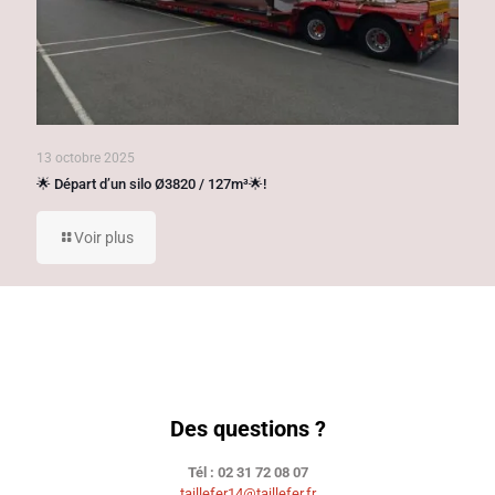
13 octobre 2025
🌟 Départ d’un silo Ø3820 / 127m³🌟!
Voir plus
Des questions ?
Tél : 02 31 72 08 07
taillefer14@taillefer.fr