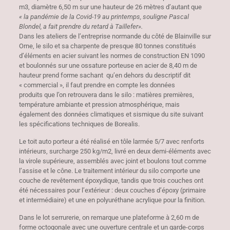
m3, diamètre 6,50 m sur une hauteur de 26 mètres d’autant que
« la pandémie de la Covid-19 au printemps, souligne Pascal
Blondel, a fait prendre du retard à Taillefer».
Dans les ateliers de l’entreprise normande du côté de Blainville sur
Orne, le silo et sa charpente de presque 80 tonnes constitués
d’éléments en acier suivant les normes de construction EN 1090
et boulonnés sur une ossature porteuse en acier de 8,40 m de
hauteur prend forme sachant qu’en dehors du descriptif dit
« commercial », il faut prendre en compte les données
produits que l’on retrouvera dans le silo : matières premières,
température ambiante et pression atmosphérique, mais
également des données climatiques et sismique du site suivant
les spécifications techniques de Borealis.
Le toit auto porteur a été réalisé en tôle larmée 5/7 avec renforts
intérieurs, surcharge 250 kg/m2, livré en deux demi-éléments avec
la virole supérieure, assemblés avec joint et boulons tout comme
l’assise et le cône. Le traitement intérieur du silo comporte une
couche de revêtement époxydique, tandis que trois couches ont
été nécessaires pour l’extérieur : deux couches d’époxy (primaire
et intermédiaire) et une en polyuréthane acrylique pour la finition.
Dans le lot serrurerie, on remarque une plateforme à 2,60 m de
forme octogonale avec une ouverture centrale et un garde-corps