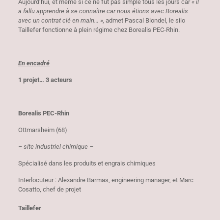
Aujourd’hui, et même si ce ne fut pas simple tous les jours car
« il
a fallu apprendre à se connaître car nous étions avec Borealis
avec un contrat clé en main… »,
admet Pascal Blondel, le silo
Taillefer fonctionne à plein régime chez Borealis PEC-Rhin.
En encadré
1 projet… 3 acteurs
Borealis PEC-Rhin
Ottmarsheim (68)
– site industriel chimique –
Spécialisé dans les produits et engrais chimiques
Interlocuteur : Alexandre Barmas, engineering manager, et Marc
Cosatto, chef de projet
Taillefer