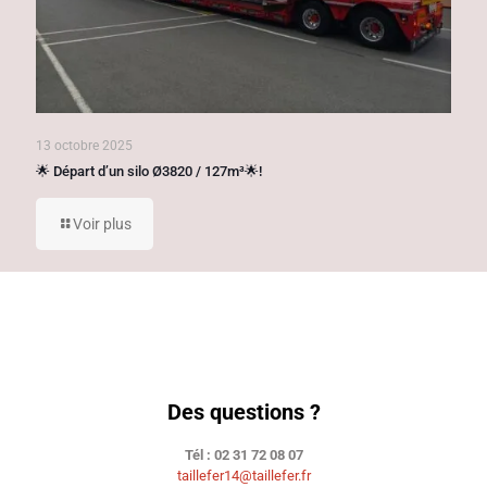
13 octobre 2025
🌟 Départ d’un silo Ø3820 / 127m³🌟!
Voir plus
Des questions ?
Tél : 02 31 72 08 07
taillefer14@taillefer.fr