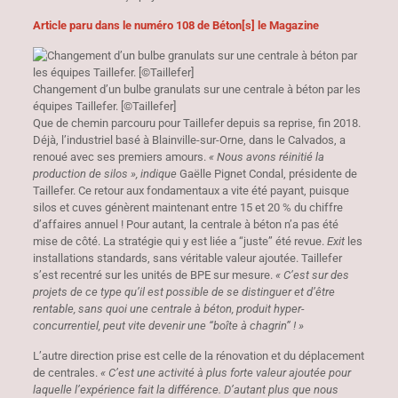
Article paru dans le numéro 108 de Béton[s] le Magazine
Changement d’un bulbe granulats sur une centrale à béton par les
équipes Taillefer. [©Taillefer]
Que de chemin parcouru pour Taillefer depuis sa reprise, fin 2018.
Déjà, l’industriel basé à Blainville-sur-Orne, dans le Calvados, a
renoué avec ses premiers amours.
« Nous avons réinitié la
production de silos », indique
Gaëlle Pignet Condal, présidente de
Taillefer. Ce retour aux fondamentaux a vite été payant, puisque
silos et cuves génèrent maintenant entre 15 et 20 % du chiffre
d’affaires annuel ! Pour autant, la centrale à béton n’a pas été
mise de côté. La stratégie qui y est liée a “juste” été revue.
Exit
les
installations standards, sans véritable valeur ajoutée. Taillefer
s’est recentré sur les unités de BPE sur mesure.
« C’est sur des
projets de ce type qu’il est possible de se distinguer et d’être
rentable, sans quoi une centrale à béton, produit hyper-
concurrentiel, peut vite devenir une “boîte à chagrin” ! »
L’autre direction prise est celle de la rénovation et du déplacement
de centrales.
« C’est une activité à plus forte valeur ajoutée pour
laquelle l’expérience fait la différence. D’autant plus que nous