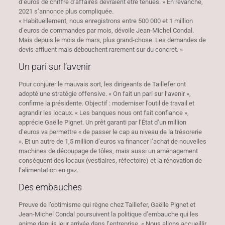
d’euros de chiffre d’affaires devraient être tenues. » En revanche,
2021 s’annonce plus compliquée.
« Habituellement, nous enregistrons entre 500 000 et 1 million
d’euros de commandes par mois, dévoile Jean-Michel Condal.
Mais depuis le mois de mars, plus grand-chose. Les demandes de
devis affluent mais débouchent rarement sur du concret. »
Un pari sur l’avenir
Pour conjurer le mauvais sort, les dirigeants de Taillefer ont
adopté une stratégie offensive. « On fait un pari sur l’avenir »,
confirme la présidente. Objectif : moderniser l’outil de travail et
agrandir les locaux. « Les banques nous ont fait confiance »,
apprécie Gaëlle Pignet. Un prêt garanti par l’État d’un million
d’euros va permettre « de passer le cap au niveau de la trésorerie
». Et un autre de 1,5 million d’euros va financer l’achat de nouvelles
machines de découpage de tôles, mais aussi un aménagement
conséquent des locaux (vestiaires, réfectoire) et la rénovation de
l’alimentation en gaz.
Des embauches
Preuve de l’optimisme qui règne chez Taillefer, Gaëlle Pignet et
Jean-Michel Condal poursuivent la politique d’embauche qui les
anime depuis leur arrivée dans l’entreprise. « Nous allons accueillir