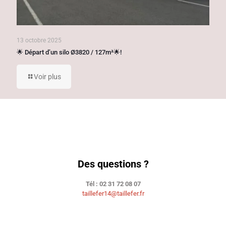
13 octobre 2025
🌟 Départ d’un silo Ø3820 / 127m³🌟!
Voir plus
Des questions ?
Tél : 02 31 72 08 07
taillefer14@taillefer.fr