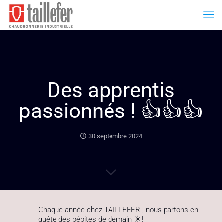
Des apprentis
passionnés ! 👍👍👍
30 septembre 2024
Chaque année chez
TAILLEFER
, nous partons en
quête des pépites de demain ☀️!